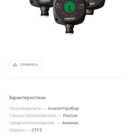
СРАВНИТЬ
Характеристики
Производитель
—
Аналитприбор
Страна производитель
—
Россия
Среда использования
—
Аммиак
Модель
—
СТГ-3