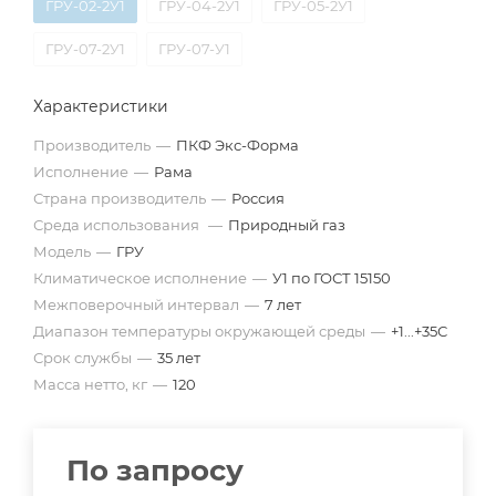
ГРУ-02-2У1
ГРУ-04-2У1
ГРУ-05-2У1
ГРУ-07-2У1
ГРУ-07-У1
Характеристики
Производитель
—
ПКФ Экс-Форма
Исполнение
—
Рама
Страна производитель
—
Россия
Среда использования
—
Природный газ
Модель
—
ГРУ
Климатическое исполнение
—
У1 по ГОСТ 15150
Межповерочный интервал
—
7 лет
Диапазон температуры окружающей среды
—
+1...+35С
Срок службы
—
35 лет
Масса нетто, кг
—
120
По запросу