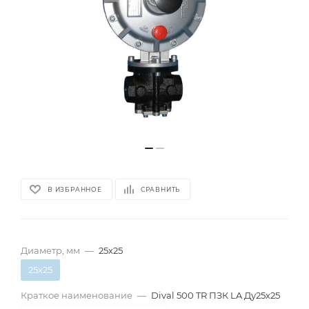
В ИЗБРАННОЕ
СРАВНИТЬ
Диаметр, мм
—
25х25
25х25
Краткое наименование
—
Dival 500 TR ПЗК LA Ду25х25