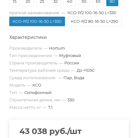
15
20
25
32
40
50
65
80
Краткое наименование
—
КСО-Р/2 100-16-50 L=330
КСО-Р/2 100-16-50 L=330
КСО-Р/2 80-16-50 L=290
Характеристики
Производитель
—
Hortum
Тип присоединения
—
Муфтовый
Страна производитель
—
Россия
Температура рабочей среды
—
До +105С
Среда использования
—
Пар, Вода
Модель
—
КСО
Тип
—
Сильфонный
Строительная длина, мм
—
330
Масса нетто, кг
—
7,1
43 038
руб.
/шт