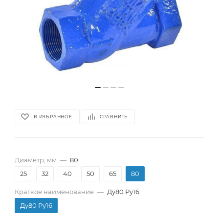
В ИЗБРАННОЕ
СРАВНИТЬ
Диаметр, мм
—
80
25
32
40
50
65
80
Краткое наименование
—
Ду80 Ру16
Ду80 Ру16