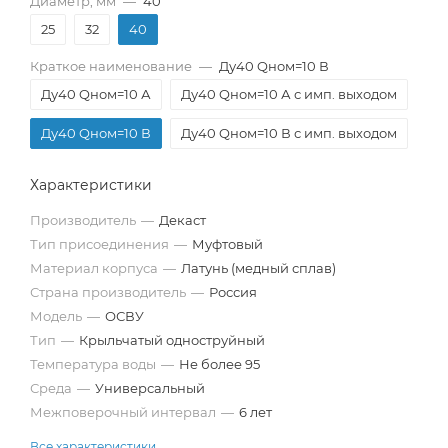
Диаметр, мм
—
40
25
32
40
Краткое наименование
—
Ду40 Qном=10 В
Ду40 Qном=10 А
Ду40 Qном=10 А с имп. выходом
Ду40 Qном=10 В
Ду40 Qном=10 В с имп. выходом
Характеристики
Производитель
—
Декаст
Тип присоединения
—
Муфтовый
Материал корпуса
—
Латунь (медный сплав)
Страна производитель
—
Россия
Модель
—
ОСВУ
Тип
—
Крыльчатый одноструйный
Температура воды
—
Не более 95
Среда
—
Универсальный
Межповерочный интервал
—
6 лет
Все характеристики