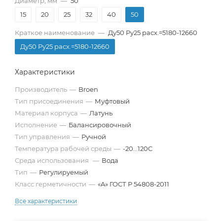
Диаметр, мм
—
50
15
20
25
32
40
50
Краткое наименование
—
Ду50 Pу25 расх.=5180-12660
Ду50 Pу25 расх.=5180-12660
Характеристики
Производитель
—
Broen
Тип присоединения
—
Муфтовый
Материал корпуса
—
Латунь
Исполнение
—
Балансировочный
Тип управления
—
Ручной
Температура рабочей среды
—
-20...120C
Среда использования
—
Вода
Тип
—
Регулируемый
Класс герметичности
—
«A» ГОСТ Р 54808-2011
Все характеристики