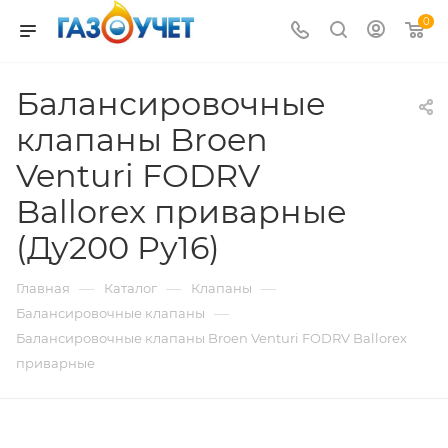
0
Балансировочные
клапаны Broen
Venturi FODRV
Ballorex приварные
(Ду200 Pу16)
—
—
—
Главная
Каталог
Клапаны
—
Балансировочные клапаны
Балансировочные клапаны Broen Venturi FODRV Ballorex
приварные