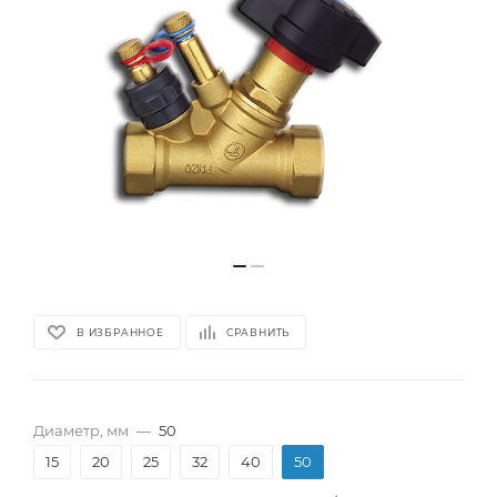
В ИЗБРАННОЕ
СРАВНИТЬ
Диаметр, мм
—
50
15
20
25
32
40
50