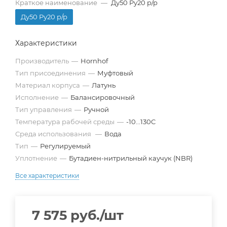
Краткое наименование
—
Ду50 Pу20 р/р
Ду50 Pу20 р/р
Характеристики
Производитель
—
Hornhof
Тип присоединения
—
Муфтовый
Материал корпуса
—
Латунь
Исполнение
—
Балансировочный
Тип управления
—
Ручной
Температура рабочей среды
—
-10...130C
Среда использования
—
Вода
Тип
—
Регулируемый
Уплотнение
—
Бутадиен-нитрильный каучук (NBR)
Все характеристики
7 575
руб.
/шт