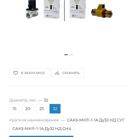
В ИЗБРАННОЕ
СРАВНИТЬ
Диаметр, мм
—
32
15
20
25
32
Краткое наименование
—
САКЗ-МК®-1-1A Ду32 НД СУГ
САКЗ-МК®-1-1A Ду32 НД СH4