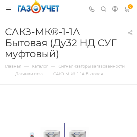
0
САКЗ-МК®-1-1А
Бытовая (Ду32 НД СУГ
муфтовый)
—
—
Главная
Каталог
Сигнализаторы загазованности
—
—
Датчики газа
САКЗ-МК®-1-1А Бытовая