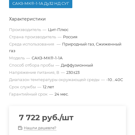
САКЗ-МК®-1-1A Ду32 НД СУГ
Характеристики
Производитель
—
Цит-Плюс
Страна производитель
—
Россия
Среда использования
—
Природный газ, Сжиженный
газ
Модель
—
САКЗ-МК®-1-1А
Способ отбора пробы
—
Диффузионный
Напряжение питания, В
—
230±23
Диапазон температуры окружающей среды
—
-10...40С
Срок службы
—
12 лет
Гарантийный срок
—
24 мес.
7 722
руб.
/шт
Нашли дешевле?