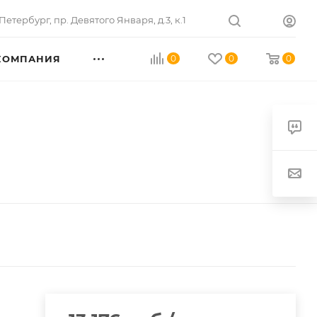
Петербург
,
пр. Девятого Января, д.3, к.1
КОМПАНИЯ
0
0
0