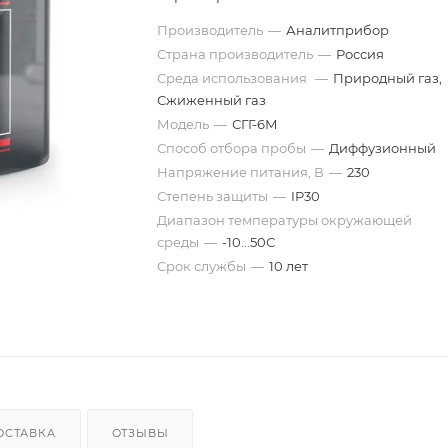
Производитель
—
Аналитприбор
Страна производитель
—
Россия
Среда использования
—
Природный газ,
Сжиженный газ
Модель
—
СГГ-6М
Способ отбора пробы
—
Диффузионный
Напряжение питания, В
—
230
Степень защиты
—
IP30
Диапазон температуры окружающей
среды
—
-10...50С
Срок службы
—
10 лет
ОСТАВКА
ОТЗЫВЫ