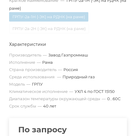
Краткое наименование
—
ГРПУ-2а-1Н (-ЭК) на РДНК (на
раме)
ГРПУ-2а-1Н (-ЭК) на РДНК (на раме)
ГРПУ-2а-2Н (-ЭК) на РДНК (на раме)
Характеристики
Производитель
—
Завод Газпроммаш
Исполнение
—
Рама
Страна производитель
—
Россия
Среда использования
—
Природный газ
Модель
—
ГРПУ
Климатическое исполнение
—
УХЛ 4 по ГОСТ 15150
Диапазон температуры окружающей среды
—
0...60С
Срок службы
—
40 лет
По запросу