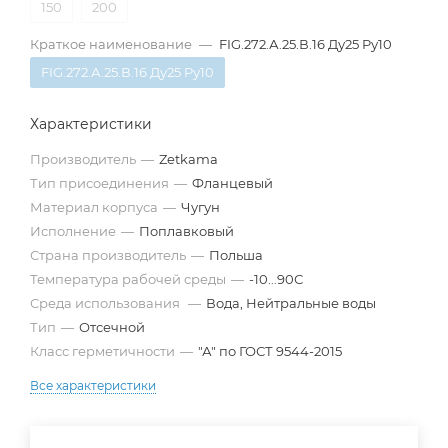
150
200
Краткое наименование
—
FIG.272.А.25.В.16 Ду25 Pу10
FIG.272.А.25.В.16 Ду25 Pу10
Характеристики
Производитель
—
Zetkama
Тип присоединения
—
Фланцевый
Материал корпуса
—
Чугун
Исполнение
—
Поплавковый
Страна производитель
—
Польша
Температура рабочей среды
—
-10...90С
Среда использования
—
Вода, Нейтральные воды
Тип
—
Отсечной
Класс герметичности
—
"А" по ГОСТ 9544-2015
Все характеристики