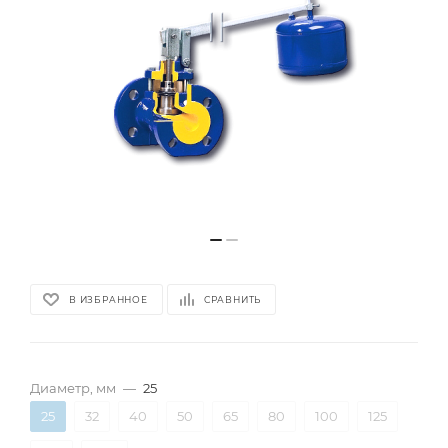
В ИЗБРАННОЕ
СРАВНИТЬ
Диаметр, мм
—
25
25
32
40
50
65
80
100
125