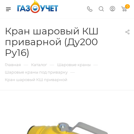
0
Кран шаровый КШ
приварной (Ду200
Pу16)
—
—
—
Главная
Каталог
Шаровые краны
—
Шаровые краны под приварку
Кран шаровый КШ приварной