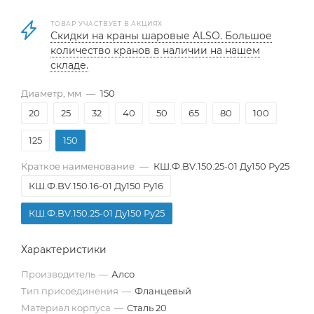
ТОВАР УЧАСТВУЕТ В АКЦИЯХ
Скидки на краны шаровые ALSO. Большое
количество кранов в наличии на нашем
складе.
Диаметр, мм
—
150
20
25
32
40
50
65
80
100
125
150
Краткое наименование
—
КШ.Ф.BV.150.25-01 Ду150 Ру25
КШ.Ф.BV.150.16-01 Ду150 Ру16
КШ.Ф.BV.150.25-01 Ду150 Ру25
Характеристики
Производитель
—
Алсо
Тип присоединения
—
Фланцевый
Материал корпуса
—
Сталь 20