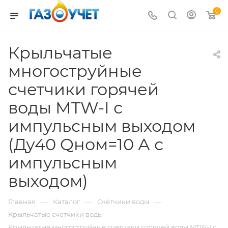
0
Крыльчатые
многоструйные
счетчики горячей
воды MTW-I с
импульсным выходом
(Ду40 Qном=10 А с
импульсным
выходом)
—
—
—
Главная
Каталог
Счётчики воды
—
Крыльчатые счетчики воды
Крыльчатые многоструйные счетчики горячей воды MTW-I с