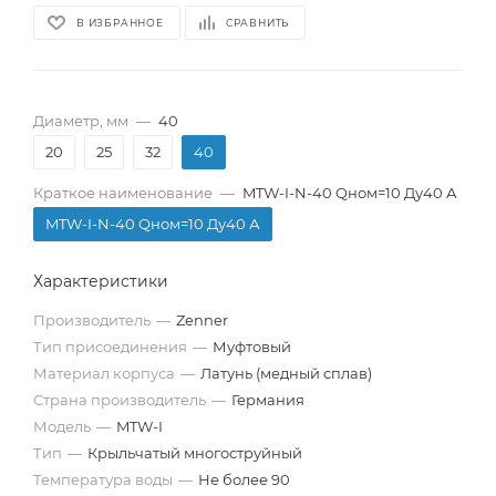
В ИЗБРАННОЕ
СРАВНИТЬ
Диаметр, мм
—
40
20
25
32
40
Краткое наименование
—
MTW-I-N-40 Qном=10 Ду40 А
MTW-I-N-40 Qном=10 Ду40 А
Характеристики
Производитель
—
Zenner
Тип присоединения
—
Муфтовый
Материал корпуса
—
Латунь (медный сплав)
Страна производитель
—
Германия
Модель
—
MTW-I
Тип
—
Крыльчатый многоструйный
Температура воды
—
Не более 90