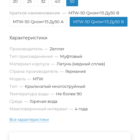
20
25
32
40
50
Краткое наименование
—
MTW-50 Qном=15 Ду50 В
MTW-50 Qном=15 Ду50 А
MTW-50 Qном=15 Ду50 В
Характеристики
Производитель
—
Zenner
Тип присоединения
—
Муфтовый
Материал корпуса
—
Латунь (медный сплав)
Страна производитель
—
Германия
Модель
—
MTW
Тип
—
Крыльчатый многоструйный
Температура воды
—
Не более 90
Среда
—
Горячая вода
Межповерочный интервал
—
4 года
Все характеристики